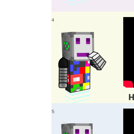
4
H
5