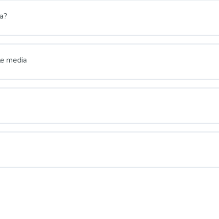
ia?
ale media