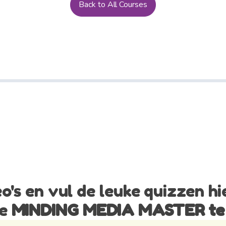
Back to All Courses
deo's en vul de leuke quizzen h
de
MINDING MEDIA MASTER te