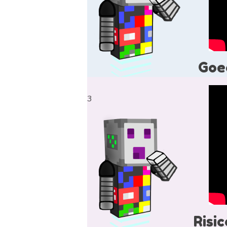
Goe
3
Risi