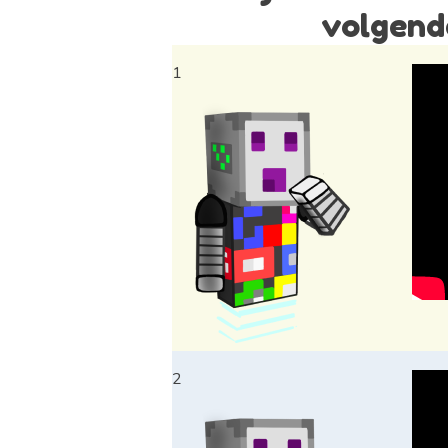
volgen
1
2