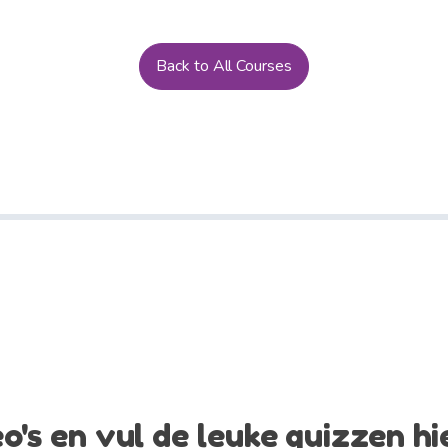
Back to All Courses
deo's en vul de leuke quizzen h