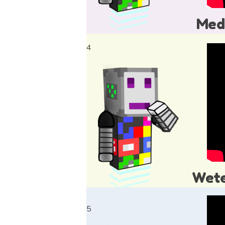
Med
4
Wete
5