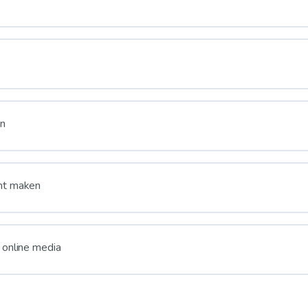
en
nt maken
 online media