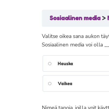
Sosiaalinen media
Valitse oikea sana aukon täy
Sosiaalinen media voi olla __
Hauska
Vaikea
Nimeä tapoja, joilla voit käy