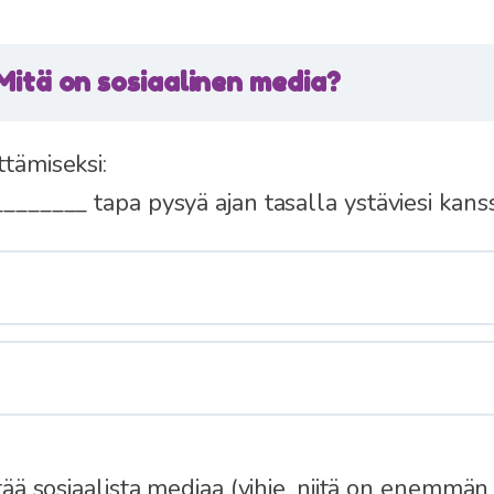
Mitä on sosiaalinen media?
ttämiseksi:
_______ tapa pysyä ajan tasalla ystäviesi kanss
ttää sosiaalista mediaa (vihje, niitä on enemmän 