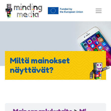
Miltä mainokset
näyttävät?