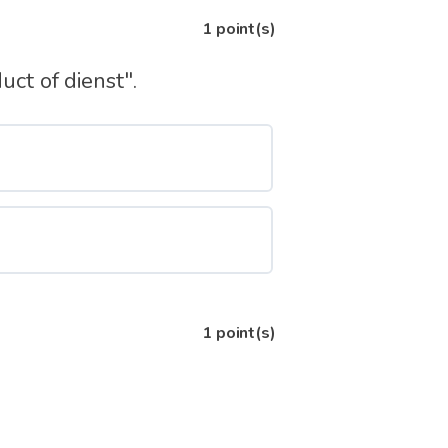
1
point(s)
ct of dienst".
1
point(s)