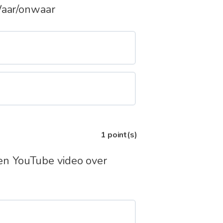
 Waar/onwaar
1
point(s)
en YouTube video over